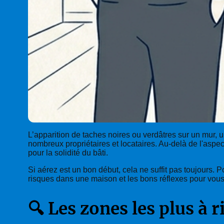
L’apparition de taches noires ou verdâtres sur un mur,
nombreux propriétaires et locataires. Au-delà de l'aspec
pour la solidité du bâti.
Si aérez est un bon début, cela ne suffit pas toujours. P
risques dans une maison et les bons réflexes pour vous
🔍 Les zones les plus à 