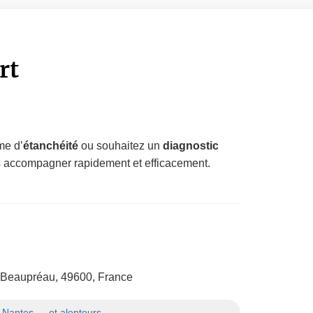
rt
me d’
étanchéité
ou souhaitez un
diagnostic
s accompagner rapidement et efficacement.
 Beaupréau, 49600, France
 Nantes … et alentours